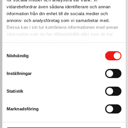
vidarebefordrar även sådana identifierare och annan
information från din enhet till de sociala medier och
annons- och analysföretag som vi samarbetar med.
Dessa kan i sin tur kombinera informationen med annan
information som du har tillhandahållit eller som de har
samlat in när du har använt deras tjänster.
Samtyckesval
54,
eur
Nödvändig
59
Sisältää alv.
Kulmakouru kerää veden 
Inställningar
kohdasta, jossa kaksi katto...
Statistik
Mukauta
>
Marknadsföring
Jiiripelti
lukkosaumakatolle