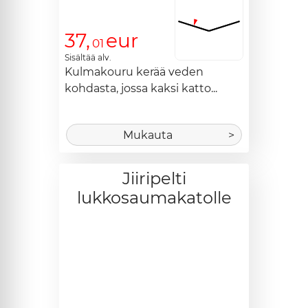
37,
eur
01
Sisältää alv.
Kulmakouru kerää veden 
kohdasta, jossa kaksi katto...
Mukauta
>
Jiiripelti
lukkosaumakatolle