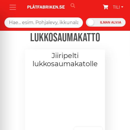
TILI
ILMAN ALV:IA
Lukkosaumakatto
Jiiripelti
lukkosaumakatolle