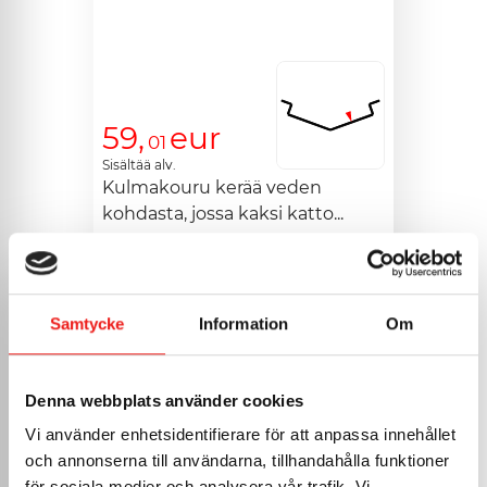
59,
eur
01
Sisältää alv.
Kulmakouru kerää veden 
kohdasta, jossa kaksi katto...
Mukauta
>
Samtycke
Information
Om
Jiiripelti
lukkosaumakatolle
Denna webbplats använder cookies
Vi använder enhetsidentifierare för att anpassa innehållet
och annonserna till användarna, tillhandahålla funktioner
för sociala medier och analysera vår trafik. Vi