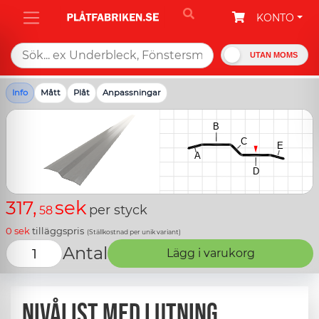
KONTO
UTAN MOMS
Info
Mått
Plåt
Anpassningar
317,
sek
per styck
58
0
sek
tilläggspris
(Ställkostnad per unik variant)
Antal
Lägg i varukorg
Nivålist med lutning