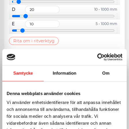
D
10 - 1000 mm
E
5 - 1000 mm
Rita om i ritverktyg
VÄLJ PLÅT
Samtycke
Information
Om
Svart
0.6mm RAL 9005
Vit
Denna webbplats använder cookies
0.6mm RAL 9010
Vi använder enhetsidentifierare för att anpassa innehållet
Tegelröd
0.6mm RAL 8004
och annonserna till användarna, tillhandahålla funktioner
Mörkgrå
för sociala medier och analysera vår trafik. Vi
0.6mm RAL 7011
vidarebefordrar även sådana identifierare och annan
Magestic