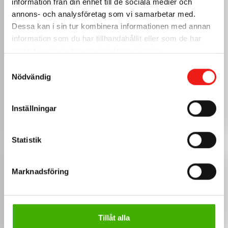
information från din enhet till de sociala medier och
0.6mm
annons- och analysföretag som vi samarbetar med.
Aluzink
Dessa kan i sin tur kombinera informationen med annan
0.6mm
information som du har tillhandahållit eller som de har
Rostfritt
0.7mm
samlat in när du har använt deras tjänster.
Koppar
Samtyckesval
0.7mm
Nödvändig
Välj övrig plåt
Inställningar
Statistik
ANPASSNINGAR
Marknadsföring
Omslag vänster
Omslag höger
Tillåt alla