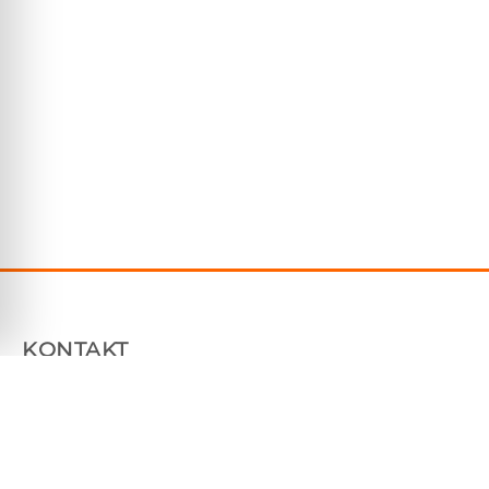
KONTAKT
Plåtfabriken Sverige AB
Tallhammarsvägen 9, 186 33 Vallentuna
070 7604850