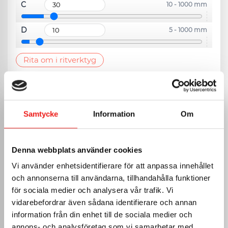
C
10 - 1000 mm
D
5 - 1000 mm
Rita om i ritverktyg
VÄLJ PLÅT
Samtycke
Information
Om
Svart
0.6mm RAL 9005
Vit
Denna webbplats använder cookies
0.6mm RAL 9010
Vi använder enhetsidentifierare för att anpassa innehållet
Tegelröd
och annonserna till användarna, tillhandahålla funktioner
0.6mm RAL 8004
för sociala medier och analysera vår trafik. Vi
Mörkgrå
0.6mm RAL 7011
vidarebefordrar även sådana identifierare och annan
Magestic
information från din enhet till de sociala medier och
0.6mm
annons- och analysföretag som vi samarbetar med.