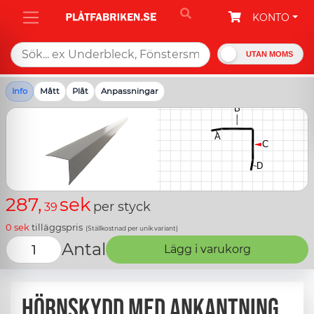
KONTO
UTAN MOMS
Info
Mått
Plåt
Anpassningar
287,
sek
per styck
39
0
sek
tilläggspris
(Ställkostnad per unik variant)
Antal
Lägg i varukorg
Hörnskydd med ankantning