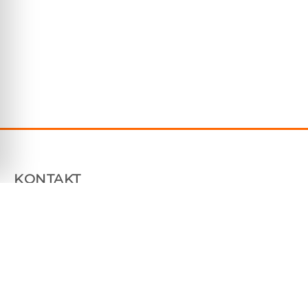
KONTAKT
Plåtfabriken Sverige AB
Tallhammarsvägen 9, 186 33 Vallentuna
070 7604850
info@platfabriken.se