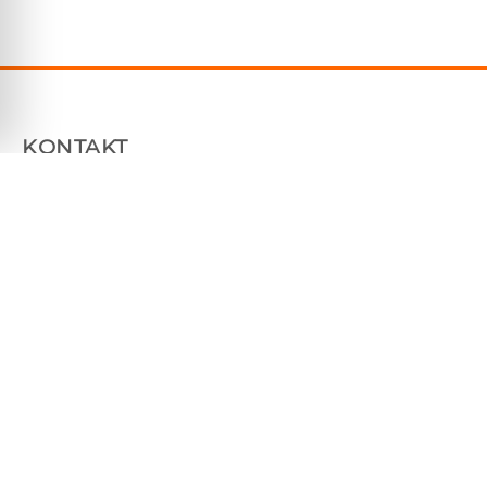
KONTAKT
Plåtfabriken Sverige AB
Tallhammarsvägen 9, 186 33 Vallentuna
070 7604850
info@platfabriken.se
Org: 559233-7983
LÄNKAR