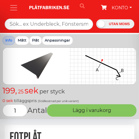
KONTO
UTAN MOMS
Info
Mått
Plåt
Anpassningar
199,
sek
per styck
25
0
sek
tilläggspris
(Ställkostnad per unik variant)
Antal
Lägg i varukorg
Fotplåt