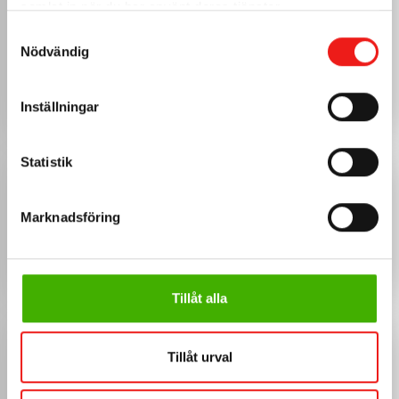
samlat in när du har använt deras tjänster.
Koppar
0.7mm
Samtyckesval
Nödvändig
Välj övrig plåt
Inställningar
Statistik
ANPASSNINGAR
Omslag vänster
Marknadsföring
Omslag höger
Tillåt alla
BILDER
Tillåt urval