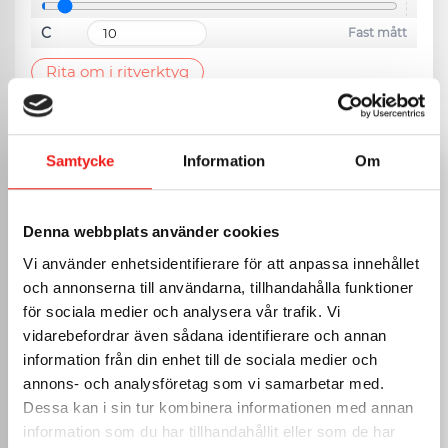
C
Fast mått
Rita om i ritverktyg
VÄLJ PLÅT
Samtycke
Information
Om
Svart
0.6mm RAL 9005
Denna webbplats använder cookies
Vit
0.6mm RAL 9010
Vi använder enhetsidentifierare för att anpassa innehållet
och annonserna till användarna, tillhandahålla funktioner
Tegelröd
0.6mm RAL 8004
för sociala medier och analysera vår trafik. Vi
Mörkgrå
vidarebefordrar även sådana identifierare och annan
0.6mm RAL 7011
information från din enhet till de sociala medier och
Magestic
annons- och analysföretag som vi samarbetar med.
0.6mm
Dessa kan i sin tur kombinera informationen med annan
Aluzink
information som du har tillhandahållit eller som de har
0.6mm