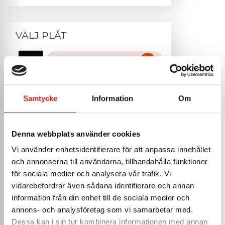
VÄLJ PLÅT
Svart
0.6mm RAL 9005
Vit
0.6mm RAL 9010
Samtycke
Information
Om
Tegelröd
0.6mm RAL 8004
Denna webbplats använder cookies
Mörkgrå
0.6mm RAL 7011
Vi använder enhetsidentifierare för att anpassa innehållet
Magestic
och annonserna till användarna, tillhandahålla funktioner
0.6mm
för sociala medier och analysera vår trafik. Vi
Aluzink
vidarebefordrar även sådana identifierare och annan
0.6mm
information från din enhet till de sociala medier och
Rostfritt
annons- och analysföretag som vi samarbetar med.
0.7mm
Dessa kan i sin tur kombinera informationen med annan