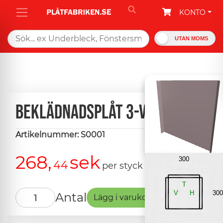
KONTO
UTAN MOMS
Beklädnadsplåt 3-vik
Artikelnummer: S0001
268,
sek
44
per styck
Antal
Lägg i varukorg