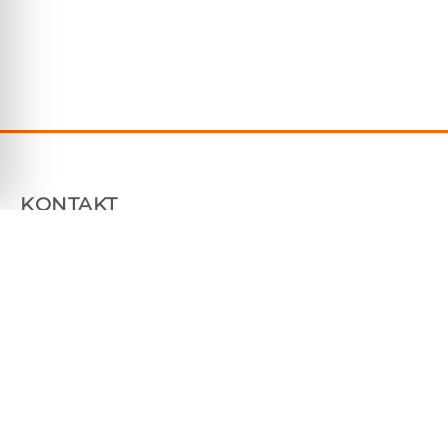
KONTAKT
Plåtfabriken Sverige AB
Tallhammarsvägen 9, 186 33 Vallentuna
070 7604850
info@platfabriken.se
Org: 559233-7983