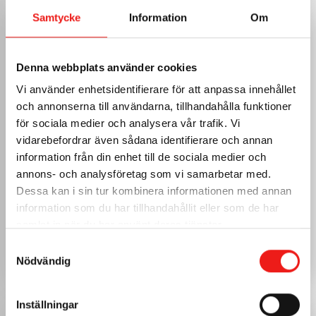
Samtycke
Information
Om
PROFILMÅTT
Längd
50 - 2350 mm
Denna webbplats använder cookies
Vi använder enhetsidentifierare för att anpassa innehållet
A
12 - 30 mm
och annonserna till användarna, tillhandahålla funktioner
för sociala medier och analysera vår trafik. Vi
B
12 - 30 mm
vidarebefordrar även sådana identifierare och annan
information från din enhet till de sociala medier och
C
12 - 30 mm
annons- och analysföretag som vi samarbetar med.
Dessa kan i sin tur kombinera informationen med annan
D
Fast mått
information som du har tillhandahållit eller som de har
E
samlat in när du har använt deras tjänster.
Fast mått
Samtyckesval
Rita om i ritverktyg
Nödvändig
Inställningar