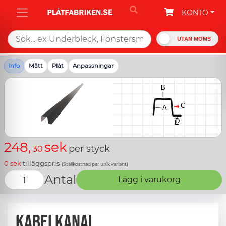
KONTO
UTAN MOMS
Info
Mått
Plåt
Anpassningar
248,
sek
per styck
30
0
sek
tilläggspris
(Ställkostnad per unik variant)
Antal
Lägg i varukorg
Kabelkanal