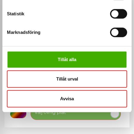
VÄLJ PLÅT
Svart
Statistik
0.6mm RAL 9005
Vit
0.6mm RAL 9010
Marknadsföring
Tegelröd
0.6mm RAL 8004
Mörkgrå
0.6mm RAL 7011
Tillåt alla
Magestic
0.6mm
Aluzink
Tillåt urval
0.6mm
Koppar
0.7mm
Avvisa
Välj övrig plåt