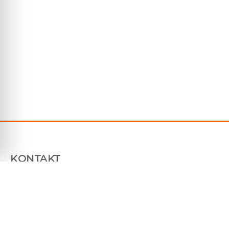
KONTAKT
Plåtfabriken Sverige AB
Tallhammarsvägen 9, 186 33 Vallentuna
070 7604850