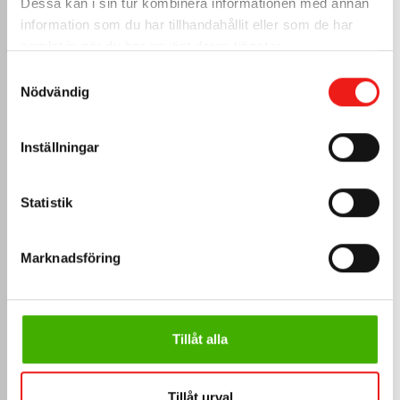
Dessa kan i sin tur kombinera informationen med annan
information som du har tillhandahållit eller som de har
samlat in när du har använt deras tjänster.
247,
sek
50
Samtyckesval
Nödvändig
Inkl. moms
Pilaster kan användas som 
fasadtäckning. Exempel m...
Inställningar
Måttanpassa
>
Statistik
Marknadsföring
Tillåt alla
Tillåt urval