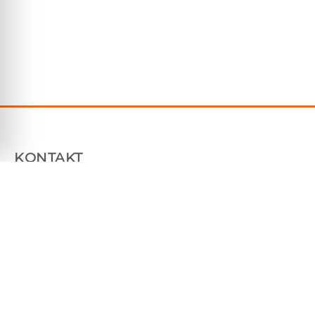
KONTAKT
Plåtfabriken Sverige AB
Tallhammarsvägen 9, 186 33 Vallentuna
070 7604850
info@platfabriken.se
Org: 559233-7983