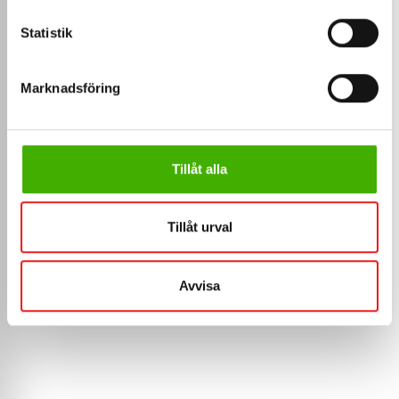
Statistik
Marknadsföring
349,
sek
75
Inkl. moms
Tillåt alla
Fotplåten är ett plåtbeslag som 
sitter l&au...
Tillåt urval
Måttanpassa
>
Avvisa