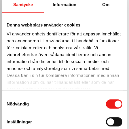
Samtycke
Information
Om
199,
sek
25
Denna webbplats använder cookies
Inkl. moms
Vi använder enhetsidentifierare för att anpassa innehållet
Fotplåten är ett plåtbeslag som 
och annonserna till användarna, tillhandahålla funktioner
sitter l&au...
för sociala medier och analysera vår trafik. Vi
vidarebefordrar även sådana identifierare och annan
information från din enhet till de sociala medier och
Måttanpassa
>
annons- och analysföretag som vi samarbetar med.
Dessa kan i sin tur kombinera informationen med annan
Fotplåt
information som du har tillhandahållit eller som de har
samlat in när du har använt deras tjänster.
Samtyckesval
Nödvändig
Inställningar