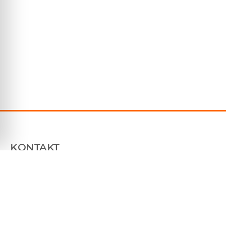
KONTAKT
Plåtfabriken Sverige AB
Tallhammarsvägen 9, 186 33 Vallentuna
070 7604850
info@platfabriken.se