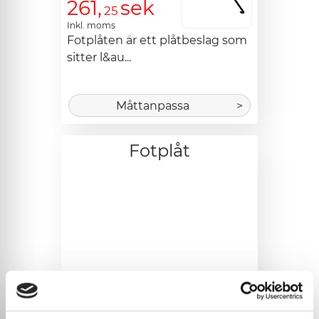
261,
sek
25
Inkl. moms
Fotplåten är ett plåtbeslag som 
sitter l&au...
Måttanpassa
>
Fotplåt