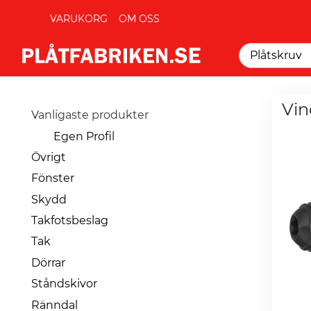
HEM
VARUKORG
OM OSS
Vin
Vanligaste produkter
Egen Profil
Övrigt
Fönster
Skydd
Takfotsbeslag
Tak
Dörrar
Ståndskivor
Ränndal