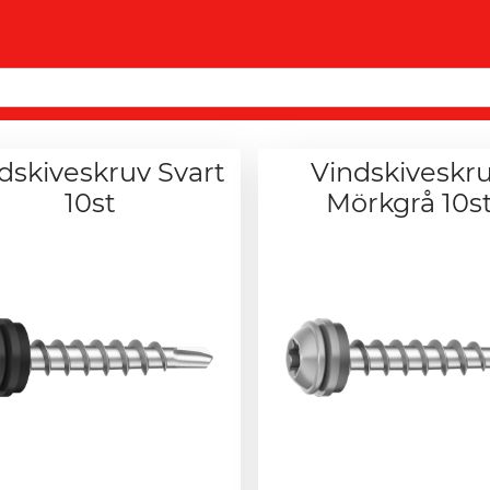
dskiveskruv Svart
Vindskiveskr
10st
Mörkgrå 10s