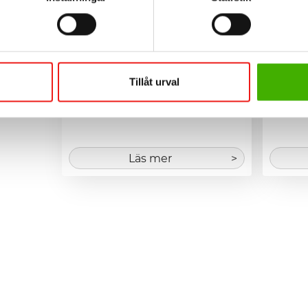
25
sek
25
s
Inkl. moms
Inkl. mo
Tillåt urval
För plåtmontage mot trä. 
För plå
Vindskiveskruv &aum...
Vindsk
Läs mer
>