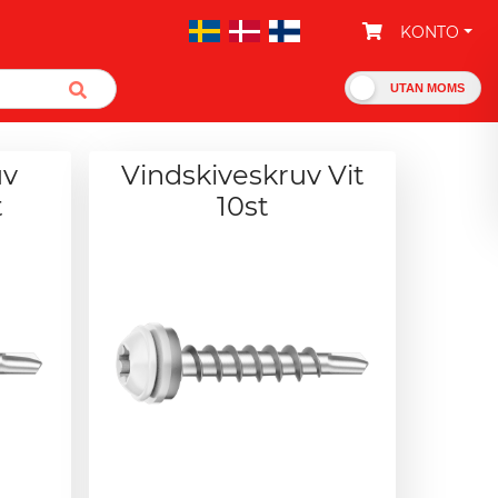
KONTO
UTAN MOMS
uv
Vindskiveskruv Vit
t
10st