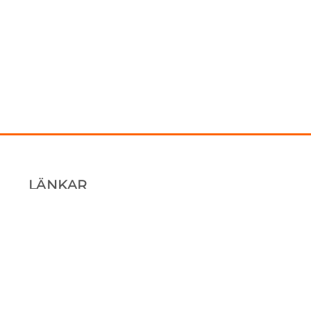
LÄNKAR
Kundbilder
Skyddslådor
Hörnskydd
Om oss