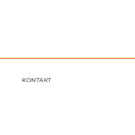
KONTAKT
Plåtfabriken Sverige AB
Tallhammarsvägen 9, 186 33 Vallentuna
070 7604850
info@platfabriken.se