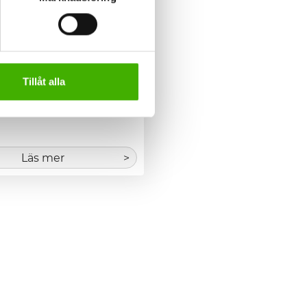
ek
ms
Tillåt alla
tmontage mot trä. 
iveskruv &aum...
Läs mer
>