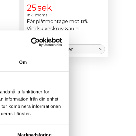
25
sek
Inkl. moms
För plåtmontage mot trä. 
Vindskiveskruv &aum...
>
Läs mer
>
Om
indskiveskruv
Klarlack 10st
andahålla funktioner för
n information från din enhet
 tur kombinera informationen
deras tjänster.
Marknadsföring