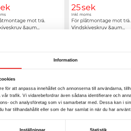
sek
25
sek
oms
Inkl. moms
låtmontage mot trä. 
För plåtmontage mot trä. 
kiveskruv &aum...
Vindskiveskruv &aum...
Läs mer
>
Läs mer
Information
Vindskiveskruv
V
Tegelröd 10st
cookies
e för att anpassa innehållet och annonserna till användarna, tillh
vår trafik. Vi vidarebefordrar även sådana identifierare och anna
nnons- och analysföretag som vi samarbetar med. Dessa kan i sin
har tillhandahållit eller som de har samlat in när du har använt 
Inställningar
Statistik