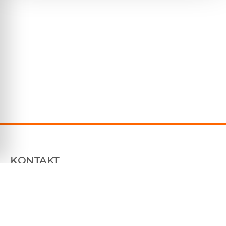
KONTAKT
Plåtfabriken Sverige AB
Tallhammarsvägen 9, 186 33 Vallentuna
070 7604850