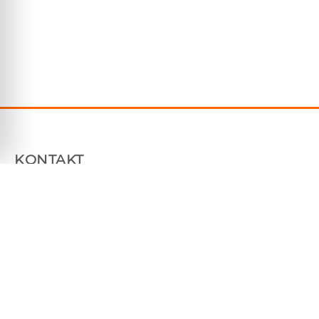
KONTAKT
Plåtfabriken Sverige AB
Tallhammarsvägen 9, 186 33 Vallentuna
070 7604850
info@platfabriken.se
Org: 559233-7983