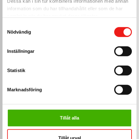
Dessa kan i sin tur kombinera informationen med annan
information som du har tillhandahållit eller som de har
samlat in när du har använt deras tjänster.
117,
sek
19
Samtyckesval
Nödvändig
Inkl. moms
Sparkplåt monteras i 
underdelen av dörren fö...
Inställningar
Måttanpassa
>
Statistik
Marknadsföring
Tillåt alla
Tillåt urval